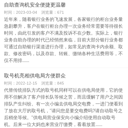
自助查询机安全便捷更温馨
时间：2023-03-04 浏览量：671
近年来，随着银行业务的飞速发展，各家银行的柜台业务量
急剧攀升，客户在银行柜台办理一次业务经常需要等待很长
时间，由此引发的客户不满及投诉不在少数。实际上，银行
业务自助办理的时代已经悄然来临，目前大部分银行业务都
可通过自助银行渠道进行办理，如常见的查询卡内余额、取
款、修改密码，以及存款、转账、缴纳各种生活费用等，不
仅不用排......
取号机亮相供电局方便群众
时间：2022-12-15 浏览量：845
代替传统排队方式的取号机同样可以在供电局使用，它的使
用不但解决了客户排长队等候之苦，而且缓解了用户之间因
排队产生纠纷。有一次小编去供电局交电费，一进门便看到
了放在大厅的取号机，"请问您是要交电费吗?请自动取号之
后稍坐等候。"供电局营业保安向小编介绍使用自动取号
机。后来一位大妈也来营业厅缴费，看着放置......