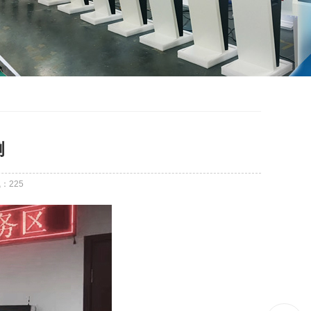
例
气：
225