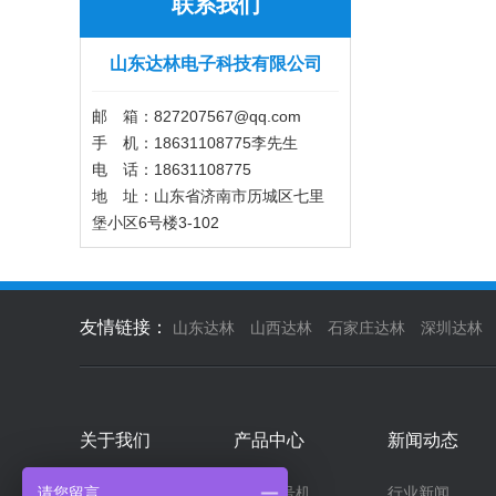
联系我们
山东达林电子科技有限公司
邮 箱：827207567@qq.com
手 机：18631108775李先生
电 话：18631108775
地 址：山东省济南市历城区七里
堡小区6号楼3-102
友情链接：
山东达林
山西达林
石家庄达林
深圳达林
关于我们
产品中心
新闻动态
请您留言
企业文化
排队叫号机
行业新闻