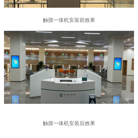
触摸一体机安装前效果
触摸一体机安装后效果