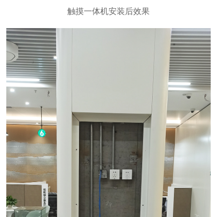
触摸一体机安装后效果