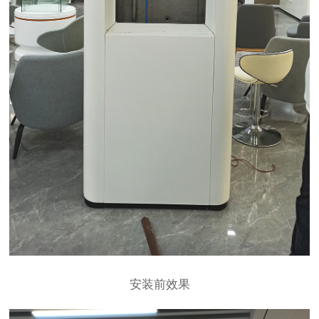
安装前效果